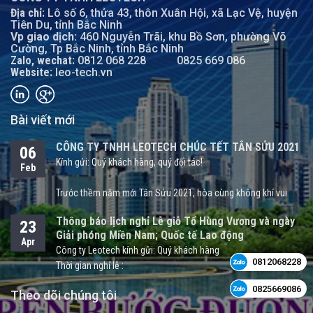
Địa chỉ:
Lô số 6, thửa 43, thôn Xuân Hội, xã Lạc Vệ, huyện
Tiên Du, tỉnh Bắc Ninh
Vp giao dịch:
460 Nguyễn Trãi, khu Bồ Sơn, phường Võ
Cường, Tp Bắc Ninh, tỉnh Bắc Ninh
Zalo, wechat:
0812 068 228
0825 669 086
Website:
leo-tech.vn
Bài viết mới
CÔNG TY TNHH LEOTECH CHÚC TẾT TÂN SỬU 2021
06
Kính gửi: Quý khách hàng, quý đối tác!
Feb
Trước thềm năm mới Tân Sửu 2021, hòa cùng không khí vui
tươi, nồng ấm và háo hức đón chào một năm mới, Công ty
Thông báo lịch nghỉ Lễ giỗ Tổ Hùng Vương và ngày
23
TNHH LEOTECH xin kính chúc quý khách hàng, quý đối tác một
Giải phóng Miền Nam; Quốc tế Lao động
năm mới sức khỏe, hạnh phúc bên gia đình và người thân.
Apr
Công ty Leotech kính gửi: Quý khách hàng
Thời gian nghỉ lễ :
Bằng tất cả sự chân thành, LEOTECH bày tỏ lời cảm ơn sự hợp
tác, tin tưởng của quý khách hàng, quý đối tác trong thời gian
Theo dõi chúng tôi
1/ Giổ Tổ Hùng Vương (Mùng 10 tháng 3 âm lịch):
vừa qua, hy vọng sẽ tiếp tục nhận được sự ủng hộ của quý