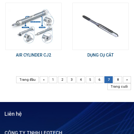
AIR CYLINDER CJ2
DỤNG CỤ CẮT
Trang đầu
«
1
2
3
4
5
6
7
8
»
Trang cuối
Liên hệ
CÔNG TY TNHH LEOTECH