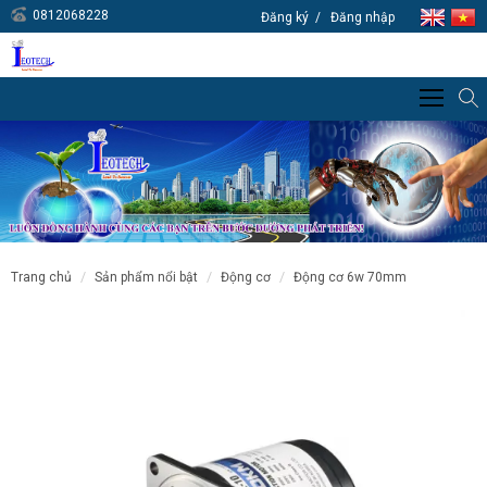
0812068228
Đăng ký
Đăng nhập
trang chủ
sản phẩm nổi bật
động cơ
động cơ 6w 70mm