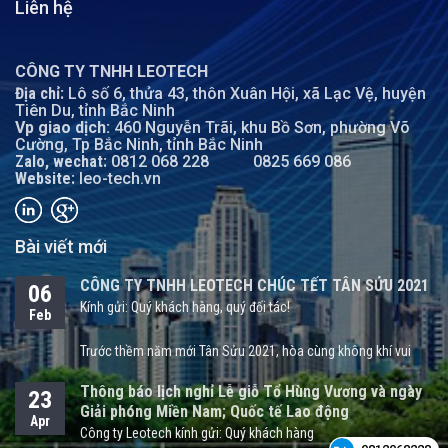
Liên hệ
CÔNG TY TNHH LEOTECH
Địa chỉ:
Lô số 6, thửa 43, thôn Xuân Hội, xã Lạc Vệ, huyện
Tiên Du, tỉnh Bắc Ninh
Vp giao dịch:
460 Nguyễn Trãi, khu Bồ Sơn, phường Võ
Cường, Tp Bắc Ninh, tỉnh Bắc Ninh
Zalo, wechat:
0812 068 228
0825 669 086
Website:
leo-tech.vn
Bài viết mới
CÔNG TY TNHH LEOTECH CHÚC TẾT TÂN SỬU 2021
06
Kính gửi: Quý khách hàng, quý đối tác!
Feb
Trước thềm năm mới Tân Sửu 2021, hòa cùng không khí vui
tươi, nồng ấm và háo hức đón chào một năm mới, Công ty
Thông báo lịch nghỉ Lễ giỗ Tổ Hùng Vương và ngày
23
TNHH LEOTECH xin kính chúc quý khách hàng, quý đối tác một
Giải phóng Miền Nam; Quốc tế Lao động
năm mới sức khỏe, hạnh phúc bên gia đình và người thân.
Apr
Công ty Leotech kính gửi: Quý khách hàng