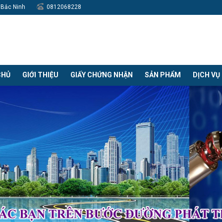
h Bắc Ninh
0812068228
CHỦ
GIỚI THIỆU
GIẤY CHỨNG NHẬN
SẢN PHẨM
DỊCH VỤ