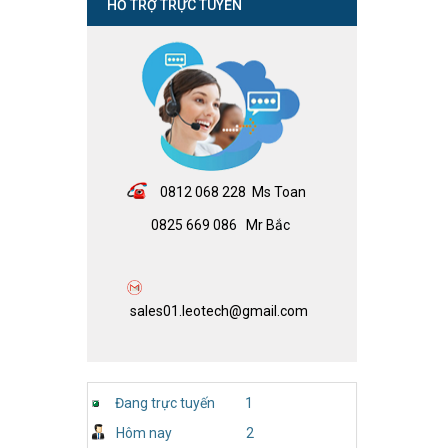
HỖ TRỢ TRỰC TUYẾN
08
12 068 228 Ms Toan
0825 669 086 Mr Bắc
sales01.leotech@gmail.com
Đang trực tuyến
1
Hôm nay
2