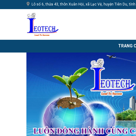
Lô số 6, thửa 43, thôn Xuân Hội, xã Lạc Vệ, huyện Tiên Du, tỉn
TRANG 