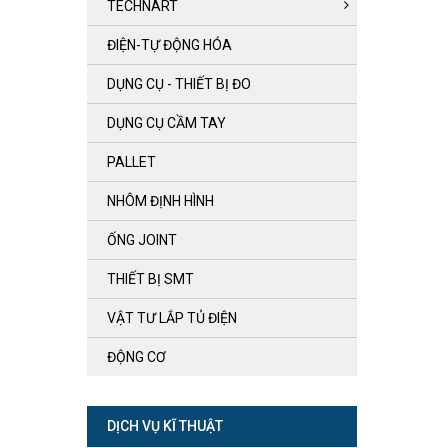
TECHNART
ĐIỆN-TỰ ĐỘNG HÓA
DỤNG CỤ - THIẾT BỊ ĐO
DỤNG CỤ CẦM TAY
PALLET
NHÔM ĐỊNH HÌNH
ỐNG JOINT
THIẾT BỊ SMT
VẬT TƯ LẮP TỦ ĐIỆN
ĐỘNG CƠ
DỊCH VỤ KĨ THUẬT