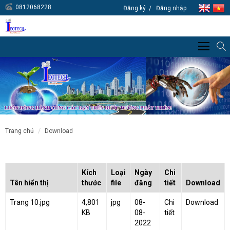
0812068228
Đăng ký
Đăng nhập
trang chủ
download
Kích
Loại
Ngày
Chi
Tên hiển thị
thước
file
đăng
tiết
Download
Trang 10.jpg
4,801
jpg
08-
Chi
Download
KB
08-
tiết
2022