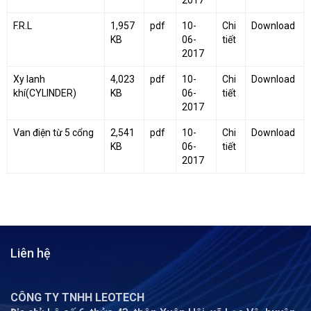
2017
F.R.L
1,957
pdf
10-
Chi
Download
KB
06-
tiết
2017
Xy lanh
4,023
pdf
10-
Chi
Download
khí(CYLINDER)
KB
06-
tiết
2017
Van điện từ 5 cổng
2,541
pdf
10-
Chi
Download
KB
06-
tiết
2017
Liên hệ
CÔNG TY TNHH LEOTECH