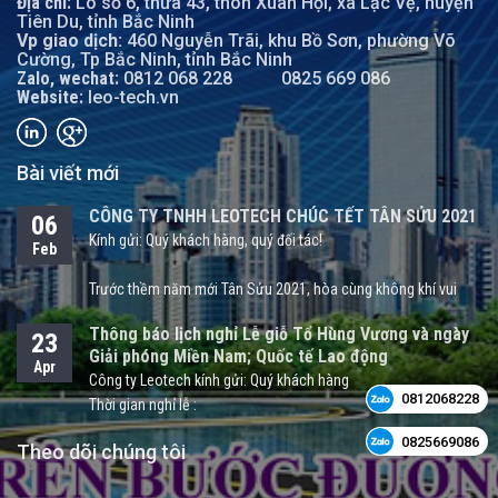
Địa chỉ:
Lô số 6, thửa 43, thôn Xuân Hội, xã Lạc Vệ, huyện
Tiên Du, tỉnh Bắc Ninh
Vp giao dịch:
460 Nguyễn Trãi, khu Bồ Sơn, phường Võ
Cường, Tp Bắc Ninh, tỉnh Bắc Ninh
Zalo, wechat:
0812 068 228
0825 669 086
Website:
leo-tech.vn
Bài viết mới
CÔNG TY TNHH LEOTECH CHÚC TẾT TÂN SỬU 2021
06
Kính gửi: Quý khách hàng, quý đối tác!
Feb
Trước thềm năm mới Tân Sửu 2021, hòa cùng không khí vui
tươi, nồng ấm và háo hức đón chào một năm mới, Công ty
Thông báo lịch nghỉ Lễ giỗ Tổ Hùng Vương và ngày
23
TNHH LEOTECH xin kính chúc quý khách hàng, quý đối tác một
Giải phóng Miền Nam; Quốc tế Lao động
năm mới sức khỏe, hạnh phúc bên gia đình và người thân.
Apr
Công ty Leotech kính gửi: Quý khách hàng
Thời gian nghỉ lễ :
Bằng tất cả sự chân thành, LEOTECH bày tỏ lời cảm ơn sự hợp
tác, tin tưởng của quý khách hàng, quý đối tác trong thời gian
Theo dõi chúng tôi
1/ Giổ Tổ Hùng Vương (Mùng 10 tháng 3 âm lịch):
vừa qua, hy vọng sẽ tiếp tục nhận được sự ủng hộ của quý
khách hàng, quý đối tác trong thời gian tới!