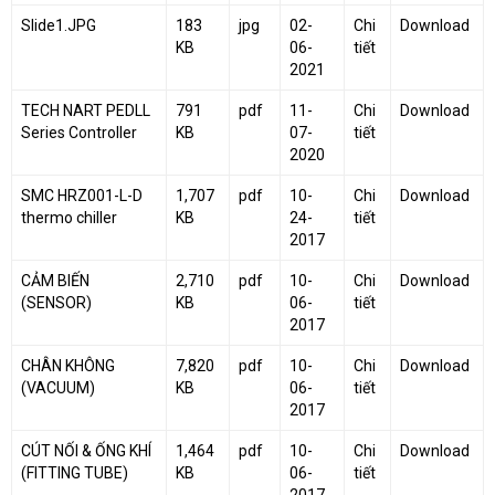
Slide1.JPG
183
jpg
02-
Chi
Download
KB
06-
tiết
2021
TECH NART PEDLL
791
pdf
11-
Chi
Download
Series Controller
KB
07-
tiết
2020
SMC HRZ001-L-D
1,707
pdf
10-
Chi
Download
thermo chiller
KB
24-
tiết
2017
CẢM BIẾN
2,710
pdf
10-
Chi
Download
(SENSOR)
KB
06-
tiết
2017
CHÂN KHÔNG
7,820
pdf
10-
Chi
Download
(VACUUM)
KB
06-
tiết
2017
CÚT NỐI & ỐNG KHÍ
1,464
pdf
10-
Chi
Download
(FITTING TUBE)
KB
06-
tiết