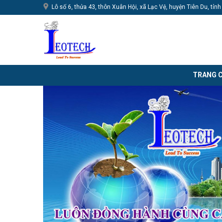
Lô số 6, thửa 43, thôn Xuân Hội, xã Lạc Vệ, huyện Tiên Du, tỉn
TRANG 