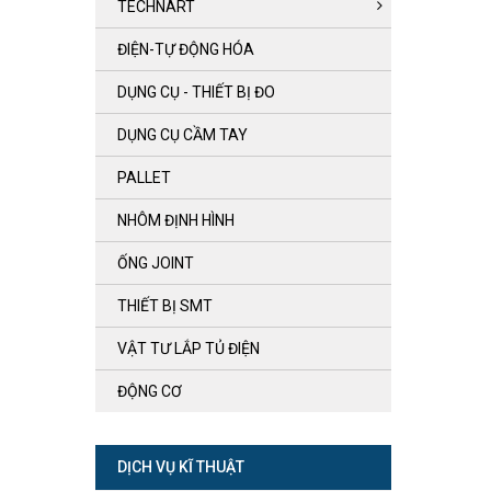
TECHNART
ĐIỆN-TỰ ĐỘNG HÓA
DỤNG CỤ - THIẾT BỊ ĐO
DỤNG CỤ CẦM TAY
PALLET
NHÔM ĐỊNH HÌNH
ỐNG JOINT
THIẾT BỊ SMT
VẬT TƯ LẮP TỦ ĐIỆN
ĐỘNG CƠ
DỊCH VỤ KĨ THUẬT