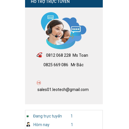
HỖ TRỢ TRỰC TUYẾN
08
12 068 228 Ms Toan
0825 669 086 Mr Bắc
sales01.leotech@gmail.com
Đang trực tuyến
1
Hôm nay
1