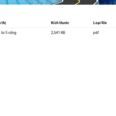
 thị
Kích thước
Loại file
 từ 5 cổng
2,541 KB
pdf