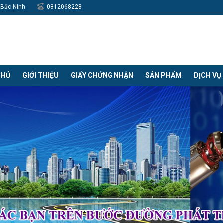
h Bắc Ninh
0812068228
CHỦ
GIỚI THIỆU
GIẤY CHỨNG NHẬN
SẢN PHẨM
DỊCH VỤ