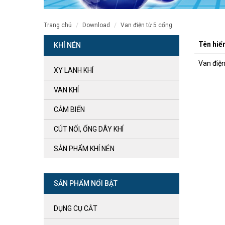
trang chủ
download
van điện từ 5 cổng
Tên hiển
KHÍ NÉN
Van điện
XY LANH KHÍ
VAN KHÍ
CẢM BIẾN
CÚT NỐI, ỐNG DÂY KHÍ
SẢN PHẨM KHÍ NÉN
SẢN PHẨM NỔI BẬT
DỤNG CỤ CẮT