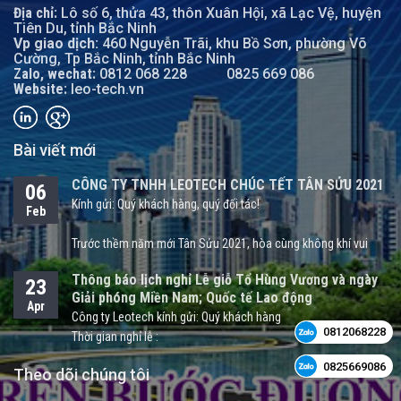
Địa chỉ:
Lô số 6, thửa 43, thôn Xuân Hội, xã Lạc Vệ, huyện
Tiên Du, tỉnh Bắc Ninh
Vp giao dịch:
460 Nguyễn Trãi, khu Bồ Sơn, phường Võ
Cường, Tp Bắc Ninh, tỉnh Bắc Ninh
Zalo, wechat:
0812 068 228
0825 669 086
Website:
leo-tech.vn
Bài viết mới
CÔNG TY TNHH LEOTECH CHÚC TẾT TÂN SỬU 2021
06
Kính gửi: Quý khách hàng, quý đối tác!
Feb
Trước thềm năm mới Tân Sửu 2021, hòa cùng không khí vui
tươi, nồng ấm và háo hức đón chào một năm mới, Công ty
Thông báo lịch nghỉ Lễ giỗ Tổ Hùng Vương và ngày
23
TNHH LEOTECH xin kính chúc quý khách hàng, quý đối tác một
Giải phóng Miền Nam; Quốc tế Lao động
năm mới sức khỏe, hạnh phúc bên gia đình và người thân.
Apr
Công ty Leotech kính gửi: Quý khách hàng
Thời gian nghỉ lễ :
Bằng tất cả sự chân thành, LEOTECH bày tỏ lời cảm ơn sự hợp
tác, tin tưởng của quý khách hàng, quý đối tác trong thời gian
Theo dõi chúng tôi
1/ Giổ Tổ Hùng Vương (Mùng 10 tháng 3 âm lịch):
vừa qua, hy vọng sẽ tiếp tục nhận được sự ủng hộ của quý
khách hàng, quý đối tác trong thời gian tới!