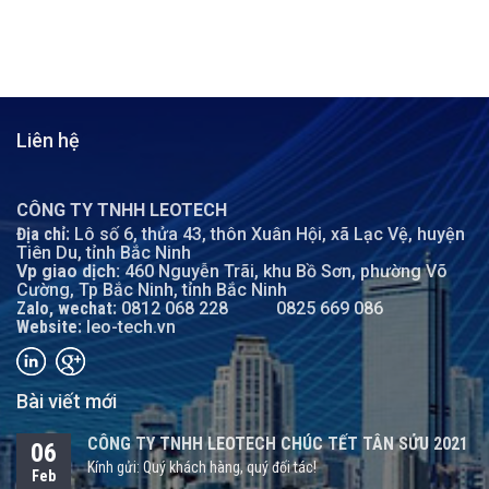
Liên hệ
CÔNG TY TNHH LEOTECH
Địa chỉ:
Lô số 6, thửa 43, thôn Xuân Hội, xã Lạc Vệ, huyện
Tiên Du, tỉnh Bắc Ninh
Vp giao dịch:
460 Nguyễn Trãi, khu Bồ Sơn, phường Võ
Cường, Tp Bắc Ninh, tỉnh Bắc Ninh
Zalo, wechat:
0812 068 228
0825 669 086
Website:
leo-tech.vn
Bài viết mới
CÔNG TY TNHH LEOTECH CHÚC TẾT TÂN SỬU 2021
06
Kính gửi: Quý khách hàng, quý đối tác!
Feb