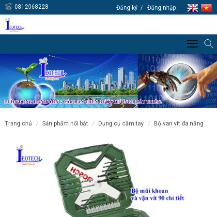
0812068228
Đăng ký
Đăng nhập
trang chủ
sản phẩm nổi bật
dụng cụ cầm tay
bộ van vit đa năng