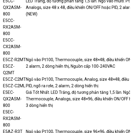
E5CC-
LED Trắng, độ tương phản tăng 1,5 lần. Ngỏ vào multi: P
QX2ASM-
Analogs, size 48 x 48, điều khiển ON/OFF hoặc PID, 2 alarm
800
(NEW)
E5CC-
RX2ASM-
800
E5CC-
CX2ASM-
800
E5CZ-R2MT
Ngỏ vào Pt100, Thermocouple, size 48×48, điều khiển ON/
E5CZ-
2 alarm, 2 dòng hiển thị, Nguồn cấp 100-240VAC
Q2MT
E5CZ-C2MT
Ngỏ vào Pt100, Thermocouple, Analog, size 48×48, điều 
E5CZ-C2ML
PID, ngõ ra rơle, 2 alarm, 2 dòng hiển thị
E5EC-
Giá Tốt Nhất. LED Trắng, độ tương phản tăng 1,5 lần. Ngỏ 
QX2ASM-
Thermocouple, Analogs, size 48×96, điều khiển ON/OFF ho
800
3 dòng hiển thị
E5EC-
RX2ASM-
800
E5AZ-R3T
Ngỏ vào Pt100, Thermocouple, size 96×96, điều khiển ON/