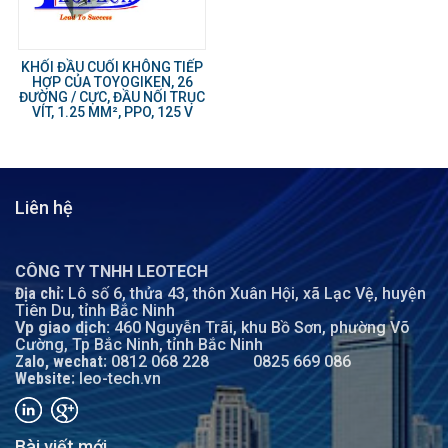
KHỐI ĐẦU CUỐI KHÔNG TIẾP
HỢP CỦA TOYOGIKEN, 26
ĐƯỜNG / CỰC, ĐẦU NỐI TRỤC
VÍT, 1.25 MM², PPO, 125 V
Liên hệ
CÔNG TY TNHH LEOTECH
Địa chỉ:
Lô số 6, thửa 43, thôn Xuân Hội, xã Lạc Vệ, huyện
Tiên Du, tỉnh Bắc Ninh
Vp giao dịch:
460 Nguyễn Trãi, khu Bồ Sơn, phường Võ
Cường, Tp Bắc Ninh, tỉnh Bắc Ninh
Zalo, wechat:
0812 068 228
0825 669 086
Website:
leo-tech.vn
Bài viết mới