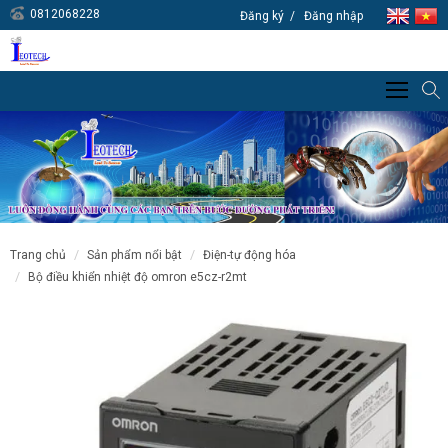
0812068228
Đăng ký
Đăng nhập
trang chủ
sản phẩm nổi bật
điện-tự động hóa
bộ điều khiển nhiệt độ omron e5cz-r2mt