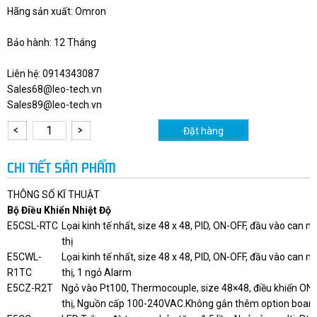
Hãng sản xuất: Omron
Bảo hành: 12 Tháng
Liên hệ: 0914343087
Sales68@leo-tech.vn
Sales89@leo-tech.vn
Đặt hàng
CHI TIẾT SẢN PHẨM
THÔNG SỐ KĨ THUẬT
Bộ Điều Khiển Nhiệt Độ
E5CSL-RTC
Lọai kinh tế nhất, size 48 x 48, PID, ON-OFF, đầu vào can nhi
thị
E5CWL-
Lọai kinh tế nhất, size 48 x 48, PID, ON-OFF, đầu vào can nhi
R1TC
thị, 1 ngỏ Alarm
E5CZ-R2T
Ngỏ vào Pt100, Thermocouple, size 48×48, điều khiển ON/
thị, Nguồn cấp 100-240VAC.Không gắn thêm option boar