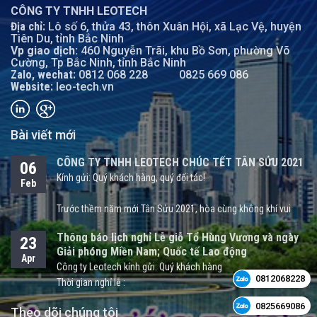
CÔNG TY TNHH LEOTECH
Địa chỉ:
Lô số 6, thửa 43, thôn Xuân Hội, xã Lạc Vệ, huyện
Tiên Du, tỉnh Bắc Ninh
Vp giao dịch:
460 Nguyễn Trãi, khu Bồ Sơn, phường Võ
Cường, Tp Bắc Ninh, tỉnh Bắc Ninh
Zalo, wechat:
0812 068 228
0825 669 086
Website:
leo-tech.vn
Bài viết mới
CÔNG TY TNHH LEOTECH CHÚC TẾT TÂN SỬU 2021
06
Kính gửi: Quý khách hàng, quý đối tác!
Feb
Trước thềm năm mới Tân Sửu 2021, hòa cùng không khí vui
tươi, nồng ấm và háo hức đón chào một năm mới, Công ty
Thông báo lịch nghỉ Lễ giỗ Tổ Hùng Vương và ngày
23
TNHH LEOTECH xin kính chúc quý khách hàng, quý đối tác một
Giải phóng Miền Nam; Quốc tế Lao động
năm mới sức khỏe, hạnh phúc bên gia đình và người thân.
Apr
Công ty Leotech kính gửi: Quý khách hàng
Thời gian nghỉ lễ :
Bằng tất cả sự chân thành, LEOTECH bày tỏ lời cảm ơn sự hợp
tác, tin tưởng của quý khách hàng, quý đối tác trong thời gian
Theo dõi chúng tôi
1/ Giổ Tổ Hùng Vương (Mùng 10 tháng 3 âm lịch):